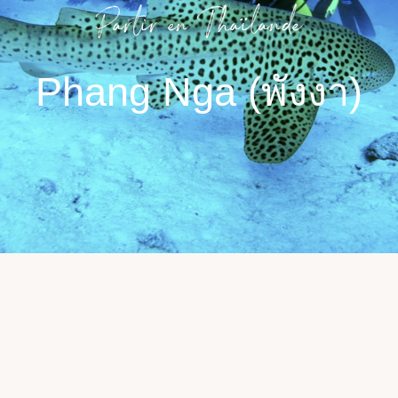
Partir en Thaïlande​
Phang Nga (พังงา)