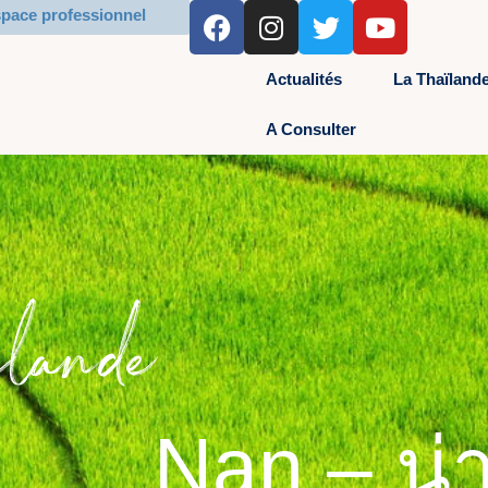
F
I
T
Y
pace professionnel
a
n
w
o
c
s
i
u
Actualités
La Thaïland
e
t
t
t
b
a
t
u
A Consulter
o
g
e
b
o
r
r
e
k
a
m
lande​
Nan – น่