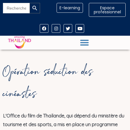
Search Button
Aller
Search
E-learning
Espace
for:
au
professionnel
contenu
F
I
T
Y
a
n
w
o
c
s
i
u
e
t
t
t
b
a
t
u
o
g
e
b
o
r
r
e
k
a
m
Opération séduction des
cinéastes
L'Office du film de Thaïlande, qui dépend du ministère du
tourisme et des sports, a mis en place un programme