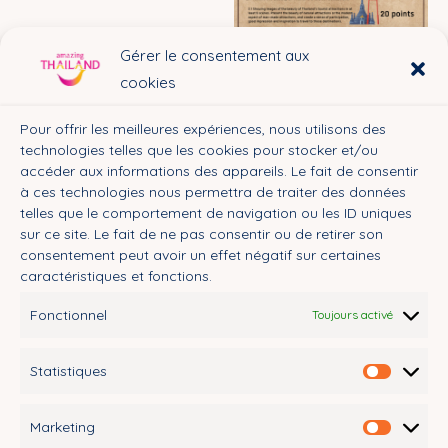
Gérer le consentement aux
cookies
Pour offrir les meilleures expériences, nous utilisons des
technologies telles que les cookies pour stocker et/ou
accéder aux informations des appareils. Le fait de consentir
à ces technologies nous permettra de traiter des données
telles que le comportement de navigation ou les ID uniques
sur ce site. Le fait de ne pas consentir ou de retirer son
consentement peut avoir un effet négatif sur certaines
caractéristiques et fonctions.
Fonctionnel
Toujours activé
F
I
X
Y
T
a
n
-
o
i
Statistiques
c
s
t
u
k
Statisti
e
t
w
t
t
Search Button
Search
b
a
i
u
o
for:
E-learning
Marketing
o
g
t
b
k
Marketi