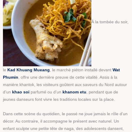
À la tombée du soir,
le
Kad Khuang Mueang
, le marché piéton installé devant
Wat
Phumin
, offre une dernière preuve de cette vitalité. Assis à la
manière khantok, les visiteurs goûtent aux saveurs du Nord autour
d’un
khao soi
parfumé ou d’un
khanom etu
, pendant que de
jeunes danseurs font vivre les traditions locales sur la place.
Dans cette scène du quotidien, le passé ne joue jamais le rôle d’un
décor. Au contraire, il accompagne le présent avec naturel. Un
enfant sculpte une petite tête de naga, des adolescents dansent,