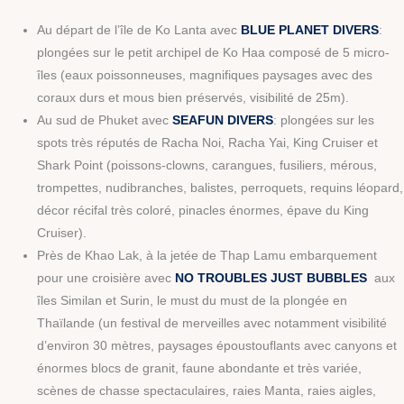
Au départ de l’île de Ko Lanta avec
BLUE PLANET DIVERS
:
plongées sur le petit archipel de Ko Haa composé de 5 micro-
îles (eaux poissonneuses, magnifiques paysages avec des
coraux durs et mous bien préservés, visibilité de 25m).
Au sud de Phuket avec
SEAFUN DIVERS
: plongées sur les
spots très réputés de Racha Noi, Racha Yai, King Cruiser et
Shark Point (poissons-clowns, carangues, fusiliers, mérous,
trompettes, nudibranches, balistes, perroquets, requins léopard,
décor récifal très coloré, pinacles énormes, épave du King
Cruiser).
Près de Khao Lak, à la jetée de Thap Lamu embarquement
pour une croisière avec
NO TROUBLES JUST BUBBLES
aux
îles Similan et Surin, le must du must de la plongée en
Thaïlande (un festival de merveilles avec notamment visibilité
d’environ 30 mètres, paysages époustouflants avec canyons et
énormes blocs de granit, faune abondante et très variée,
scènes de chasse spectaculaires, raies Manta, raies aigles,