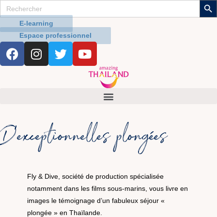
Search
Aller
for:
au
E-learning
contenu
Espace professionnel
F
I
T
Y
a
n
w
o
c
s
i
u
e
t
t
t
b
a
t
u
o
g
e
b
o
r
r
e
D’exceptionnelles plongées
k
a
m
Fly & Dive, société de production spécialisée
notamment dans les films sous-marins, vous livre en
images le témoignage d’un fabuleux séjour «
plongée » en Thaïlande.