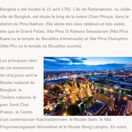
Bangkok a été fondée le 21 avril 1782. L’île de Rattanakosin, ou vieille
ville de Bangkok, est située le long de la rivière Chao Phraya, dans le
district de Phra Nakhon. Elle abrite des sites célèbres et très visités
tels que le Grand Palais, Wat Phra Si Rattana Satsadaram (Wat Phra
Kaew ou le temple du Bouddha d’émeraude) et Wat Phra Chetuphon
(Wat Pho ou le temple du Bouddha couché).
Les principaux sites
de cet événement
de cinq jours sont le
Musée national de
Bangkok, le
Théâtre national, le
parc Santi Chai
Prakan, le Centre
d’art contemporain Ratchadamnoen, le Musée Siam, le Wat
Prayurawongsawat Worawihan et le Musée Bang Lamphu. En outre,